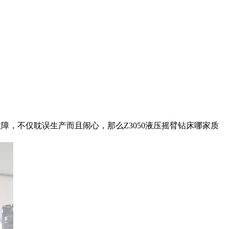
，不仅耽误生产而且闹心，那么Z3050液压摇臂钻床哪家质