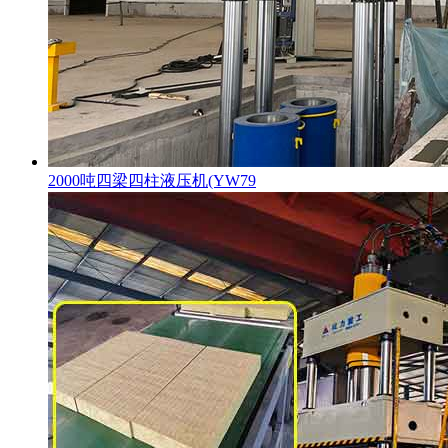
2000吨四梁四柱液压机(YW79