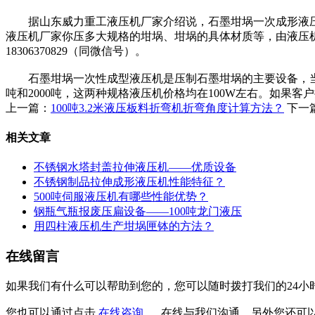
据山东威力重工液压机厂家介绍说，石墨坩埚一次成形液压
液压机厂家你压多大规格的坩埚、坩埚的具体材质等，由液压
18306370829（同微信号）。
石墨坩埚一次性成型液压机是压制石墨坩埚的主要设备，当然
吨和2000吨，这两种规格液压机价格均在100W左右。如
上一篇：
100吨3.2米液压板料折弯机折弯角度计算方法？
下一
相关文章
不锈钢水塔封盖拉伸液压机——优质设备
不锈钢制品拉伸成形液压机性能特征？
500吨伺服液压机有哪些性能优势？
钢瓶气瓶报废压扁设备——100吨龙门液压
用四柱液压机生产坩埚匣钵的方法？
在线留言
如果我们有什么可以帮助到您的，您可以随时拨打我们的24小时客服电
您也可以通过点击
在线咨询
在线与我们沟通。另外您还可以